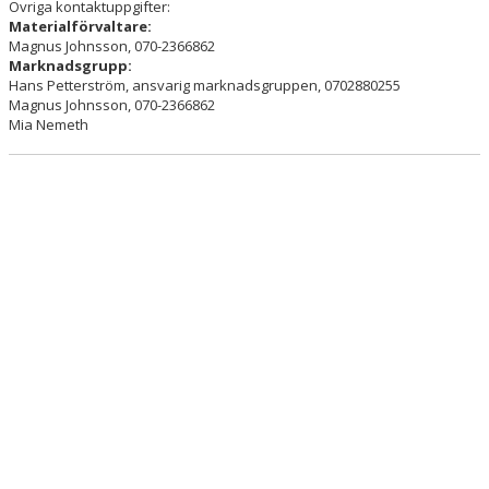
VÅRA LAG/TRÄNARE
Övriga kontaktuppgifter:
Materialförvaltare:
Magnus Johnsson, 070-2366862
MATCHER
Marknadsgrupp:
Hans Petterström, ansvarig marknadsgruppen, 0702880255
Magnus Johnsson, 070-2366862
Mia Nemeth