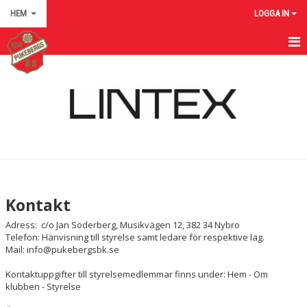
HEM
LOGGA IN
HEM
NYHETER
VÅR KLUBB GENOM HISTORIEN
OM KLUBBEN
KONTAKT
Kontakt
BILDGALLERI
Adress: c/o Jan Söderberg, Musikvägen 12, 382 34 Nybro
Telefon: Hänvisning till styrelse samt ledare för respektive lag.
KALENDER
Mail: info@pukebergsbk.se
Kontaktuppgifter till styrelsemedlemmar finns under: Hem - Om
DOKUMENT
klubben - Styrelse