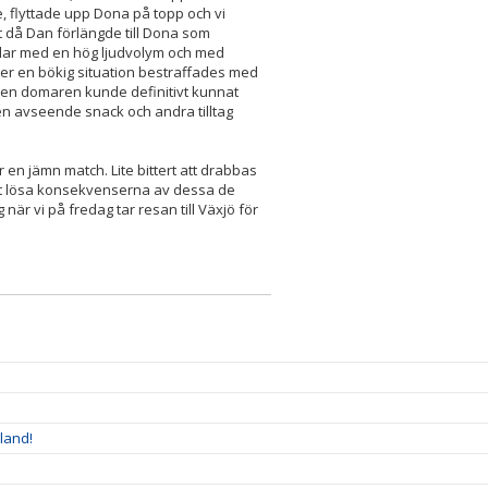
te, flyttade upp Dona på topp och vi
at då Dan förlängde till Dona som
spelar med en hög ljudvolym och med
ter en bökig situation bestraffades med
, men domaren kunde definitivt kunnat
en avseende snack och andra tilltag
er en jämn match. Lite bittert att drabbas
att lösa konsekvenserna av dessa de
är vi på fredag tar resan till Växjö för
land!