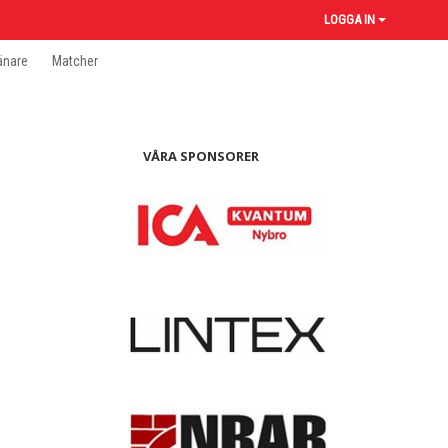
LOGGA IN
änare
Matcher
VÅRA SPONSORER