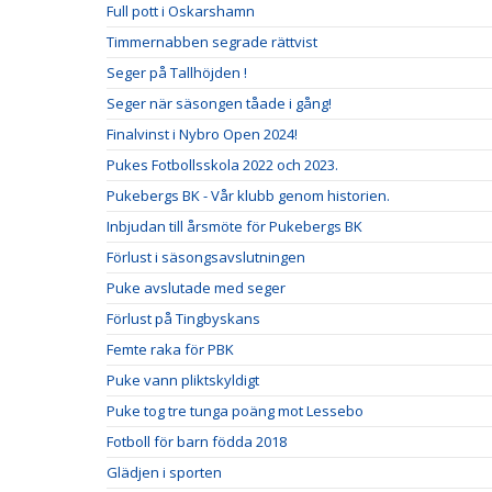
Full pott i Oskarshamn
Timmernabben segrade rättvist
Seger på Tallhöjden !
Seger när säsongen tåade i gång!
Finalvinst i Nybro Open 2024!
Pukes Fotbollsskola 2022 och 2023.
Pukebergs BK - Vår klubb genom historien.
Inbjudan till årsmöte för Pukebergs BK
Förlust i säsongsavslutningen
Puke avslutade med seger
Förlust på Tingbyskans
Femte raka för PBK
Puke vann pliktskyldigt
Puke tog tre tunga poäng mot Lessebo
Fotboll för barn födda 2018
Glädjen i sporten