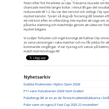
foten efter fint förarbete av Lilje. Tränarna stuvade om li
chansade med lite längre bollar. I minut 80 gav det result
reducerade till 1-2. Nu var det nervöst och stökigt. City 
mycket känslor. Tyvärr så dog vår forcering då Smeten ef
ett rött kort efter en eftersläng. Inte mycket att säga om
påverka stämning och matchmiljö genom att sätta ner fot
mycket tidigare.
Vi sväljer förlusten och inget konstigt att Kalmar City vinn
av sena utvisningar i raka matcher och nu får jobba för 
kommande omgångar. Vi tar nya tag och satsar på bättring n
match mot Hovshaga AIF.
Nyhetsarkiv
Dubbla finalvinster i Nybro Open 2026!
P11 vann Futsalserien 2026! Stort Grattis!
Pukebergs BK är en av de första Kvalitetsklubbarna i Små
Puke vann sin egna LF Fast Cup 2025 22 november!