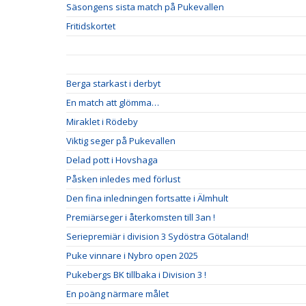
Säsongens sista match på Pukevallen
Fritidskortet
Berga starkast i derbyt
En match att glömma…
Miraklet i Rödeby
Viktig seger på Pukevallen
Delad pott i Hovshaga
Påsken inledes med förlust
Den fina inledningen fortsatte i Älmhult
Premiärseger i återkomsten till 3an !
Seriepremiär i division 3 Sydöstra Götaland!
Puke vinnare i Nybro open 2025
Pukebergs BK tillbaka i Division 3 !
En poäng närmare målet