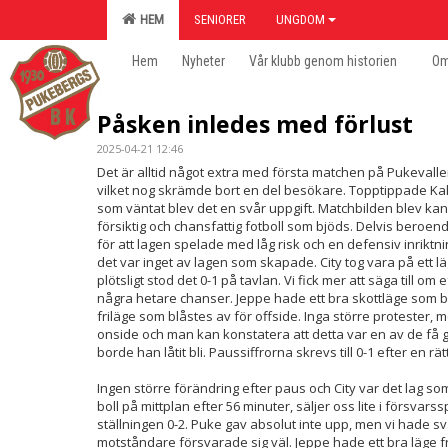
HEM
SENIORER
UNGDOM
Hem
Nyheter
Vår klubb genom historien
Om
Påsken inledes med förlust
2025-04-21 12:46
Det är alltid något extra med första matchen på Pukevallen
vilket nog skrämde bort en del besökare. Topptippade Kal
som väntat blev det en svår uppgift. Matchbilden blev ka
försiktig och chansfattig fotboll som bjöds. Delvis beroen
för att lagen spelade med låg risk och en defensiv inriktnin
det var inget av lagen som skapade. City tog vara på ett l
plötsligt stod det 0-1 på tavlan. Vi fick mer att säga till o
några hetare chanser. Jeppe hade ett bra skottläge som blo
friläge som blåstes av för offside. Inga större protester, m
onside och man kan konstatera att detta var en av de f
borde han låtit bli. Paussiffrorna skrevs till 0-1 efter en rä
Ingen större förändring efter paus och City var det lag so
boll på mittplan efter 56 minuter, säljer oss lite i försvars
ställningen 0-2. Puke gav absolut inte upp, men vi hade svå
motståndare försvarade sig väl. Jeppe hade ett bra läge