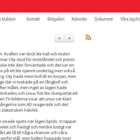
 klubben
Kontakt
Bildgalleri
Kalender
Dokument
Våra lag/tr
<
>
. Kvällen var dock lite kall och mulen
mar City stod för motståndet och precis
nske inte den förväntade och det var en
de på ett lite ojämnt underlag men också
g. City hade mest boll till en början, men
äge där vi tvekade på en långboll och
m efter målet, men inget av lagen hade
ckades och Linus fick lite slumpartat ett
en TV-bilderna visar att Linus var klart
å gångerna som AD reagerade och det
tt slätstruken halvlek.
m visade spets när lägen bjöds. Vi tappar
spelet och hastigt och mindre lustigt var
rt att få till några chanser och våra
 framför mål, men bollen hoppade över