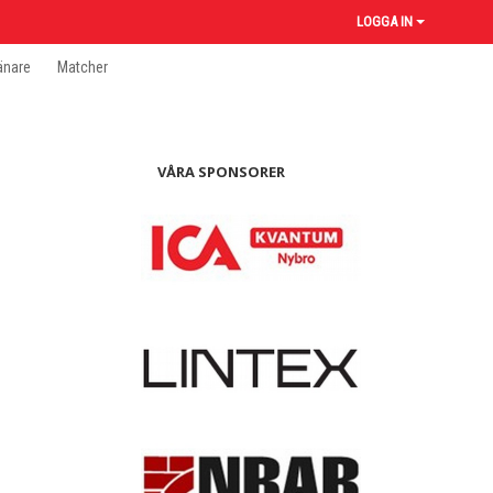
LOGGA IN
änare
Matcher
VÅRA SPONSORER