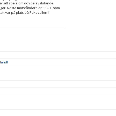
var att spela om och de avslutande
gar. Nästa motståndare är SSG IF som
ill att var på plats på Pukevallen !
land!