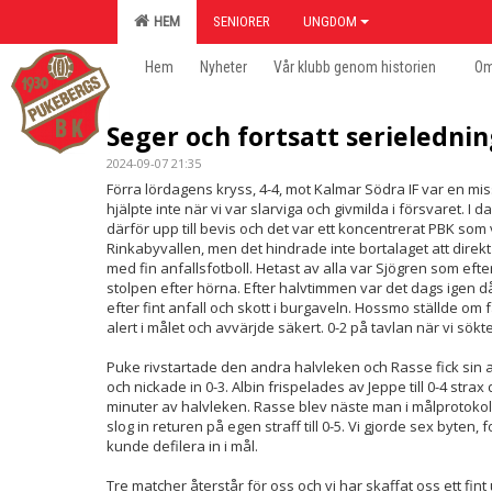
HEM
SENIORER
UNGDOM
Hem
Nyheter
Vår klubb genom historien
Om
Seger och fortsatt serieledni
2024-09-07 21:35
Förra lördagens kryss, 4-4, mot Kalmar Södra IF var en miss
hjälpte inte när vi var slarviga och givmilda i försvaret. 
därför upp till bevis och det var ett koncentrerat PBK som 
Rinkabyvallen, men det hindrade inte bortalaget att direk
med fin anfallsfotboll. Hetast av alla var Sjögren som efte
stolpen efter hörna. Efter halvtimmen var det dags igen 
efter fint anfall och skott i burgaveln. Hossmo ställde om far
alert i målet och avvärjde säkert. 0-2 på tavlan när vi sök
Puke rivstartade den andra halvleken och Rasse fick sin
och nickade in 0-3. Albin frispelades av Jeppe till 0-4 stra
minuter av halvleken. Rasse blev näste man i målprotokoll
slog in returen på egen straff till 0-5. Vi gjorde sex byten,
kunde defilera in i mål.
Tre matcher återstår för oss och vi har skaffat oss ett fin