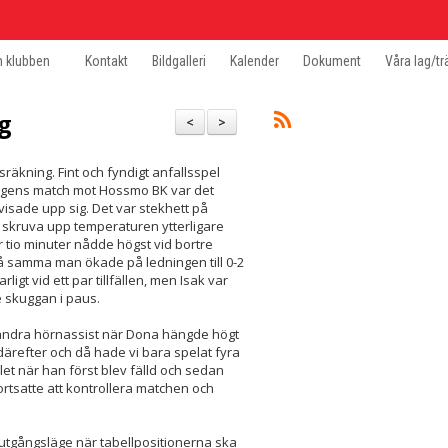
 klubben
Kontakt
Bildgalleri
Kalender
Dokument
Våra lag/tr
ng
<
>
räkning. Fint och fyndigt anfallsspel
I dagens match mot Hossmo BK var det
visade upp sig. Det var stekhett på
t skruva upp temperaturen ytterligare
r tio minuter nådde högst vid bortre
då samma man ökade på ledningen till 0-2
ligt vid ett par tillfällen, men Isak var
te skuggan i paus.
 andra hörnassist när Dona hängde högt
x därefter och då hade vi bara spelat fyra
et när han först blev fälld och sedan
 fortsatte att kontrollera matchen och
t utgångsläge när tabellpositionerna ska