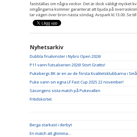
fastställas om några veckor. Det är dock väldigt mycket k
omgångarna kommer garanterat att bjuda på överrasknin
tar vägen över bron nästa söndag. Avspark kl.13.00. Se t
Nyhetsarkiv
Dubbla finalvinster i Nybro Open 2026!
P11 vann Futsalserien 2026! Stort Grattis!
Pukebergs BK är en av de första Kvalitetsklubbarna i Små
Puke vann sin egna LF Fast Cup 2025 22 november!
Säsongens sista match på Pukevallen
Fritidskortet
Berga starkast i derbyt
En match att glömma…