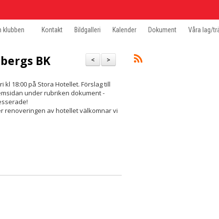
 klubben
Kontakt
Bildgalleri
Kalender
Dokument
Våra lag/tr
ebergs BK
<
>
 18:00 på Stora Hotellet. Förslag till
hemsidan under rubriken dokument -
esserade!
r renoveringen av hotellet välkomnar vi