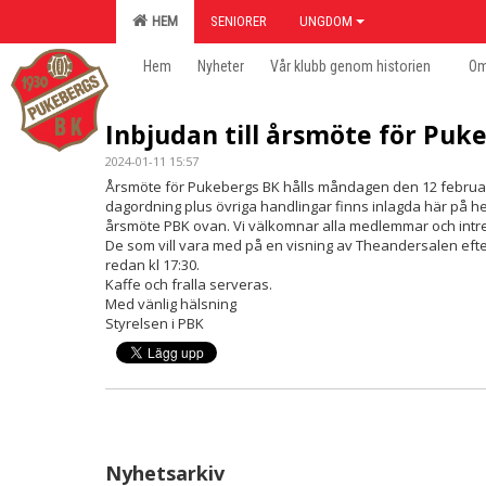
HEM
SENIORER
UNGDOM
Hem
Nyheter
Vår klubb genom historien
Om
Inbjudan till årsmöte för Puk
2024-01-11 15:57
Årsmöte för Pukebergs BK hålls måndagen den 12 februari kl
dagordning plus övriga handlingar finns inlagda här på 
årsmöte PBK ovan. Vi välkomnar alla medlemmar och intr
De som vill vara med på en visning av Theandersalen efte
redan kl 17:30.
Kaffe och fralla serveras.
Med vänlig hälsning
Styrelsen i PBK
Nyhetsarkiv