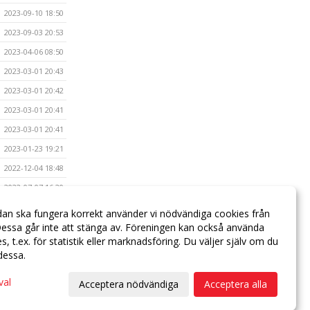
2023-09-10 18:50
2023-09-03 20:53
2023-04-06 08:50
2023-03-01 20:43
2023-03-01 20:42
2023-03-01 20:41
2023-03-01 20:41
2023-01-23 19:21
2022-12-04 18:48
2022-07-07 16:20
2022-05-01 16:17
dan ska fungera korrekt använder vi nödvändiga cookies från
essa går inte att stänga av. Föreningen kan också använda
2021-11-01 16:10
ies, t.ex. för statistik eller marknadsföring. Du väljer själv om du
 dessa.
val
Acceptera nödvändiga
Acceptera alla