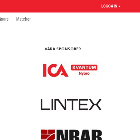
LOGGA IN
änare
Matcher
VÅRA SPONSORER