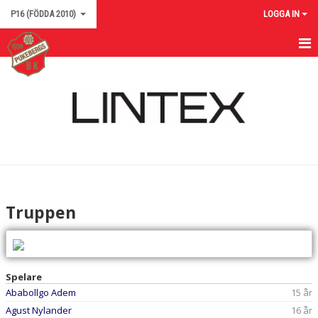
P16 (FÖDDA 2010)
LOGGA IN
HEM P10
NYHETER
KALENDER
MATCHER
TRUPPEN
Truppen
BILDGALLERI
DOKUMENT
Spelare
KONTAKT
Ababollgo Adem
15 år
Agust Nylander
16 år