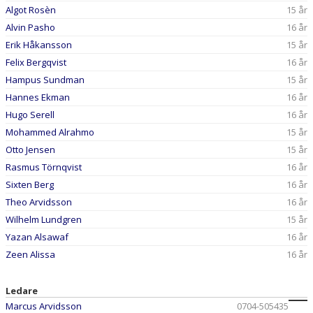
Algot Rosèn
15 år
Alvin Pasho
16 år
Erik Håkansson
15 år
Felix Bergqvist
16 år
Hampus Sundman
15 år
Hannes Ekman
16 år
Hugo Serell
16 år
Mohammed Alrahmo
15 år
Otto Jensen
15 år
Rasmus Törnqvist
16 år
Sixten Berg
16 år
Theo Arvidsson
16 år
Wilhelm Lundgren
15 år
Yazan Alsawaf
16 år
Zeen Alissa
16 år
Ledare
Marcus Arvidsson
0704-505435